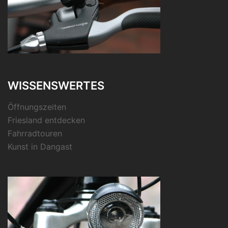
WISSENSWERTES
Öffnungszeiten
Friesland entdecken
Fahrradtouren
Kunst in Dangast