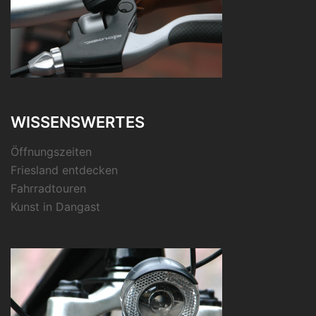
WISSENSWERTES
Öffnungszeiten
Friesland entdecken
Fahrradtouren
Kunst in Dangast