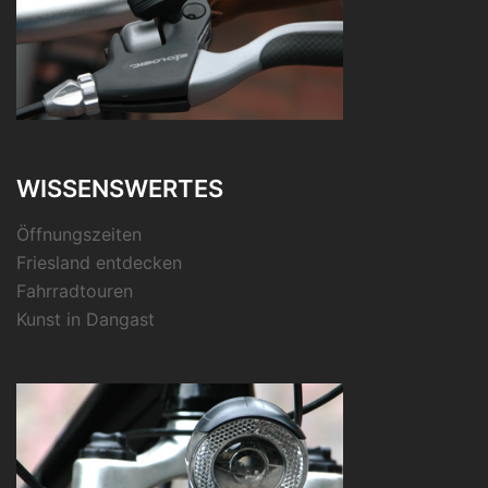
WISSENSWERTES
Öffnungszeiten
Friesland entdecken
Fahrradtouren
Kunst in Dangast